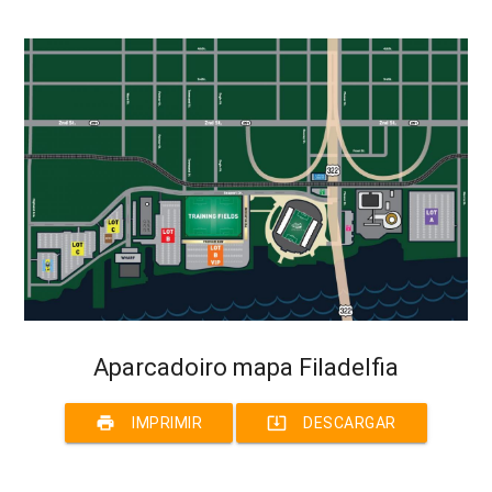
Aparcadoiro mapa Filadelfia
print
system_update_alt
IMPRIMIR
DESCARGAR